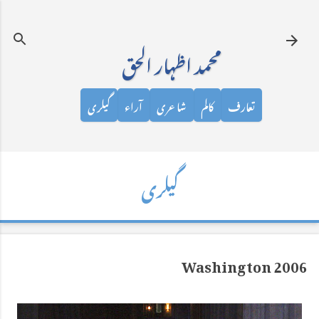
نظرانداز کرکے مرکزی مواد پر جائیں
محمد اظہار الحق
تعارف
کالم
شاعری
آراء
گیلری
گیلری
Washington 2006